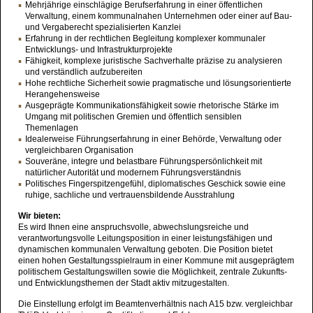
Mehrjährige einschlägige Berufserfahrung in einer öffentlichen
Verwaltung, einem kommunalnahen Unternehmen oder einer auf Bau-
und Vergaberecht spezialisierten Kanzlei
Erfahrung in der rechtlichen Begleitung komplexer kommunaler
Entwicklungs- und Infrastrukturprojekte
Fähigkeit, komplexe juristische Sachverhalte präzise zu analysieren
und verständlich aufzubereiten
Hohe rechtliche Sicherheit sowie pragmatische und lösungsorientierte
Herangehensweise
Ausgeprägte Kommunikationsfähigkeit sowie rhetorische Stärke im
Umgang mit politischen Gremien und öffentlich sensiblen
Themenlagen
Idealerweise Führungserfahrung in einer Behörde, Verwaltung oder
vergleichbaren Organisation
Souveräne, integre und belastbare Führungspersönlichkeit mit
natürlicher Autorität und modernem Führungsverständnis
Politisches Fingerspitzengefühl, diplomatisches Geschick sowie eine
ruhige, sachliche und vertrauensbildende Ausstrahlung
Wir bieten:
Es wird Ihnen eine anspruchsvolle, abwechslungsreiche und
verantwortungsvolle Leitungsposition in einer leistungsfähigen und
dynamischen kommunalen Verwaltung geboten. Die Position bietet
einen hohen Gestaltungsspielraum in einer Kommune mit ausgeprägtem
politischem Gestaltungswillen sowie die Möglichkeit, zentrale Zukunfts-
und Entwicklungsthemen der Stadt aktiv mitzugestalten.
Die Einstellung erfolgt im Beamtenverhältnis nach A15 bzw. vergleichbar