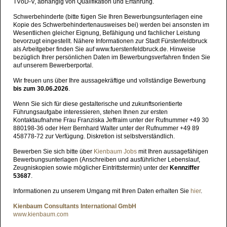
TVöD-V, abhängig von Qualifikation und Erfahrung.
Schwerbehinderte (bitte fügen Sie Ihren Bewerbungsunterlagen eine
Kopie des Schwerbehindertenausweises bei) werden bei ansonsten im
Wesentlichen gleicher Eignung, Befähigung und fachlicher Leistung
bevorzugt eingestellt. Nähere Informationen zur Stadt Fürstenfeldbruck
als Arbeitgeber finden Sie auf www.fuerstenfeldbruck.de. Hinweise
bezüglich Ihrer persönlichen Daten im Bewerbungsverfahren finden Sie
auf unserem Bewerberportal.
Wir freuen uns über Ihre aussagekräftige und vollständige Bewerbung
bis zum 30.06.2026
.
Wenn Sie sich für diese gestalterische und zukunftsorientierte
Führungsaufgabe interessieren, stehen Ihnen zur ersten
Kontaktaufnahme Frau Franziska Jeffraim unter der Rufnummer +49 30
880198-36 oder Herr Bernhard Walter unter der Rufnummer +49 89
458778-72 zur Verfügung. Diskretion ist selbstverständlich.
Bewerben Sie sich bitte über
Kienbaum Jobs
mit Ihren aussagefähigen
Bewerbungsunterlagen (Anschreiben und ausführlicher Lebenslauf,
Zeugniskopien sowie möglicher Eintrittstermin) unter der
Kennziffer
53687
.
Informationen zu unserem Umgang mit Ihren Daten erhalten Sie
hier
.
Kienbaum Consultants International GmbH
www.kienbaum.com